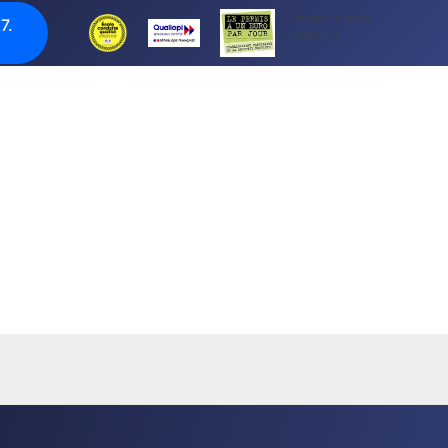
Insérez le texte
7.
HTML ici.