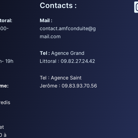
Contacts :
toral:
Mail :
h00-
contact.amfconduite@g
mail.com
Tel :
Agence Grand
h- 19h
Littoral : 09.82.27.24.42
Tel : Agence Saint
ôme:
Jerôme : 09.83.93.70.56
redis
et
0 à